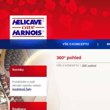
VŠE O KONCEPTU
M
360° pohled
VŠE O KONCEPTU
360° pohled
Novinky
Prohlédněte si naši
aktuální nabídku sklepů:
modelové řady
Realizace